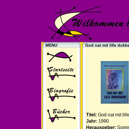
MENU
God nat mit lille dukk
Titel:
God nat mit lil
Jahr:
1990
Herausgeber:
Somme